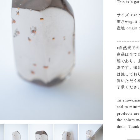
This is a ga
サイズ size :
重さweghit :
産地 origin：
--------------
♦︎自然光での
商品は全て
態であり、
為です。撮
は施してお
覧いただく
了承くださ
To showcase 
and to minim
products are
the colors m
them. Thank