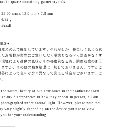
rnet-in-quartz containing garnet crystals.
 25.65 mm x 13.9 mm x 7.8 mm
 4.32 g
Brazil
------------------------------
撮影♦︎
自然光の元で撮影しています。それが石が一番美しく見える状
またお客様が実際にご覧いただく環境となるべく誤差をなくす
影環境により画像の色味がその都度異なる為、調整程度の加工
りますが、その他の画像処理は一切しておりません。ですがご
機器によって色味が少々異なって見える場合がございます、ご
い。
the natural beauty of our gemstones in their authentic form
ize any discrepancies in how they appear in person, all our
 photographed under natural light. However, please note that
ay vary slightly depending on the device you use to view
 you for your understanding.