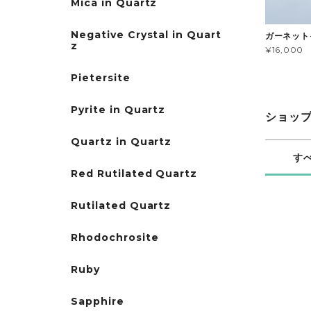
Mica in Quartz
Negative Crystal in Quart
ガーネットイ
z
¥16,000
Pietersite
Pyrite in Quartz
ショッ
Quartz in Quartz
す
Red Rutilated Quartz
Rutilated Quartz
Rhodochrosite
Ruby
Sapphire