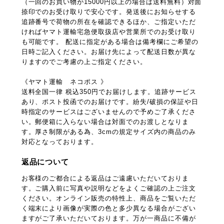
（一回のお買い物が15000円以上の場合は送料無料）対面
捺印でのお受け取りで安心です。発送後にお知らせする
追跡番号で荷物の所在を確認できるほか、ご指定いただ
ければヤマト運輸宅急便取扱店や営業所でのお受け取り
も可能です。 配送に指定がある場合は備考欄にご希望の
日時ご記入ください。お届け先によって配送日数が異な
りますのでご考慮の上ご指定ください。
《ヤマト運輸 ネコポス 》
送料全国一律 税込350円でお届けします。追跡サービス
あり、ポスト投函でのお届けです。紛失/破損の保証や日
時指定のサービスはございませんので予めご了承くださ
い。郵便箱に入らない場合は対面でのお渡しとなりま
す。厚さ制限がある為、3cmの規定サイズ内の商品のみ
対応となっております。
返品について
お客様のご都合による返品はご遠慮いただいておりま
す。ご購入前に写真や説明などをよくご確認の上ご注文
ください。オンライン販売の特性上、商品をご覧いただ
く端末により画像が実際の色と多少異なる場合がござい
ますがご了承いただいております。万が一商品に不備が