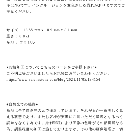
キはNGです。インクルージョンを変色させる恐れがありますのでご
注意ください。
サイズ： 13.55 mm x 10.9 mm x 8.1 mm
重さ： 8.0 ct
産地： ブラジル
●指輪加工についてこちらのページをご参照下さい●
ご不明点等ございましたらお気軽にお問い合わせください。
https://www.selshastone.com/blog/2021/11/05/134154
♦︎自然光での撮影♦︎
商品は全て自然光の元で撮影しています。それが石が一番美しく見
える状態であり、またお客様が実際にご覧いただく環境となるべく
誤差をなくす為です。撮影環境により画像の色味がその都度異なる
為、調整程度の加工は施しておりますが、その他の画像処理は一切