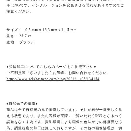
キはNGです。インクルージョンを変色させる恐れがありますのでご
注意ください。
サイズ： 19.5 mm x 16.3 mm x 11.5 mm
重さ： 25.7 ct
産地： ブラジル
●指輪加工についてこちらのページをご参照下さい●
ご不明点等ございましたらお気軽にお問い合わせください。
https://www.selshastone.com/blog/2021/11/05/134154
♦︎自然光での撮影♦︎
商品は全て自然光の元で撮影しています。それが石が一番美しく見
える状態であり、またお客様が実際にご覧いただく環境となるべく
誤差をなくす為です。撮影環境により画像の色味がその都度異なる
為、調整程度の加工は施しておりますが、その他の画像処理は一切