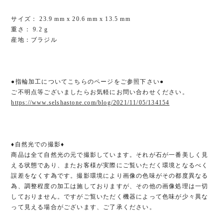
サイズ： 23.9 mm x 20.6 mm x 13.5 mm
重さ： 9.2 g
産地：ブラジル
●指輪加工についてこちらのページをご参照下さい●
ご不明点等ございましたらお気軽にお問い合わせください。
https://www.selshastone.com/blog/2021/11/05/134154
♦︎自然光での撮影♦︎
商品は全て自然光の元で撮影しています。それが石が一番美しく見
える状態であり、またお客様が実際にご覧いただく環境となるべく
誤差をなくす為です。撮影環境により画像の色味がその都度異なる
為、調整程度の加工は施しておりますが、その他の画像処理は一切
しておりません。ですがご覧いただく機器によって色味が少々異な
って見える場合がございます、ご了承ください。