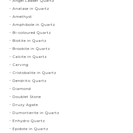
Angel Ladder Quartz
Anatase in Quartz
Amethyst
Amphibole in Quartz
Bi-coloured Quartz
Biotite in Quartz
Brookite in Quartz
Calcite in Quartz
Carving
Cristobalite in Quartz
Dendritic Quartz
Diamond
Doublet Stone
Druzy Agate
Dumortierite in Quartz
Enhydro Quartz
Epidote in Quartz