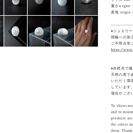
重さweghit : 
産地 origin：
--------------
♦ジュエリー
指輪への加
ご不明点等
https://www
♦自然光で撮
天然の恵で
いただく環
しています
場合がござ
To showcase 
and to minim
products are
the colors m
them. Thank