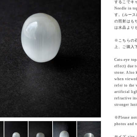
するこでキャ
Needle
す。(ルー
の照射はも
は水晶より
※こちらの
上、ご購入
Cats-eye top
effect) due 
stone. Also 
when viewed 
refer to the
artificial li
refractive in
stronger lus
※Please note
photos and v
サイズ size :