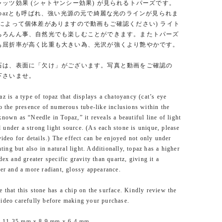
ッツ効果 (シャトヤンシー効果) が見られるトパーズです。
 in topazとも呼ばれ、強い光源の元で綺麗な光のラインが見られま
スによって個体差がありますので動画もご確認ください) ライト
ちろんん事、自然光でも楽しむことができます。またトパーズ
も屈折率が高く比重も大きい為、光沢が強くより艶やかです。
石は、表面に「欠け」がございます。写真と動画をご確認の
下さいませ。
az is a type of topaz that displays a chatoyancy (cat’s eye
to the presence of numerous tube-like inclusions within the
known as “Needle in Topaz,” it reveals a beautiful line of light
under a strong light source. (As each stone is unique, please
 video for details.) The effect can be enjoyed not only under
ghting but also in natural light. Additionally, topaz has a higher
dex and greater specific gravity than quartz, giving it a
ter and a more radiant, glossy appearance.
 that this stone has a chip on the surface. Kindly review the
ideo carefully before making your purchase.
 11.35 mm x 8.9 mm x 6.4 mm