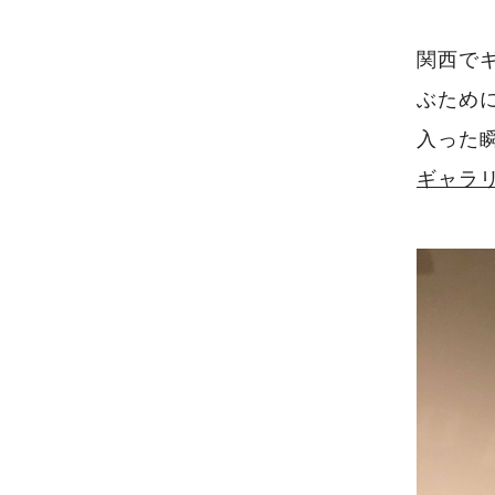
関西で
ぶため
入った
ギャラ