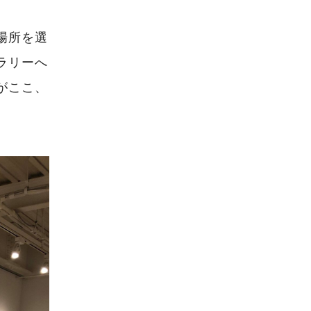
場所を選
ラリーへ
がここ、