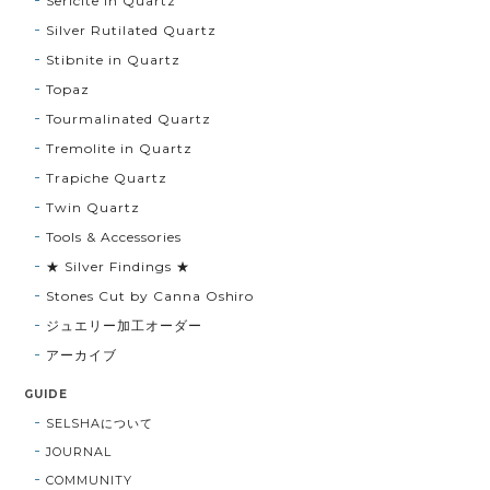
Sericite in Quartz
Silver Rutilated Quartz
Stibnite in Quartz
Topaz
Tourmalinated Quartz
Tremolite in Quartz
Trapiche Quartz
Twin Quartz
Tools & Accessories
★ Silver Findings ★
Stones Cut by Canna Oshiro
ジュエリー加工オーダー
アーカイブ
GUIDE
SELSHAについて
JOURNAL
COMMUNITY