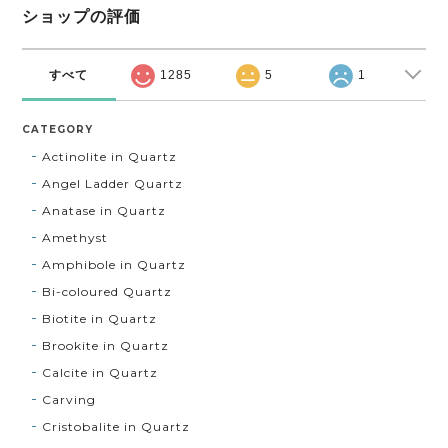
ショップの評価
すべて
1285
5
1
CATEGORY
Actinolite in Quartz
Angel Ladder Quartz
Anatase in Quartz
Amethyst
Amphibole in Quartz
Bi-coloured Quartz
Biotite in Quartz
Brookite in Quartz
Calcite in Quartz
Carving
Cristobalite in Quartz