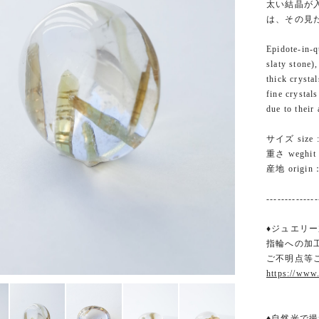
太い結晶が
は、その見
Epidote-in-q
slaty stone)
thick crysta
fine crystal
due to their
サイズ size :
重さ weghit :
産地 origin：
--------------
♦ジュエリー
指輪への加
ご不明点等
https://www
♦自然光で撮