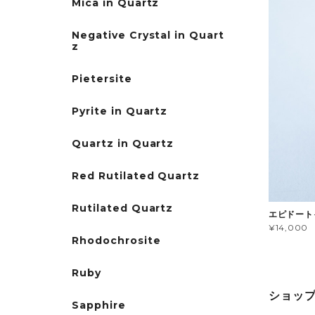
Mica in Quartz
Negative Crystal in Quart
z
Pietersite
Pyrite in Quartz
Quartz in Quartz
Red Rutilated Quartz
Rutilated Quartz
エピドートイ
¥14,000
Rhodochrosite
Ruby
ショッ
Sapphire