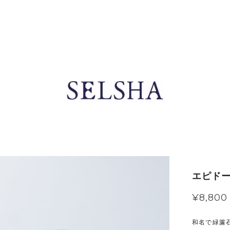
エピドー
¥8,800
和名で緑簾