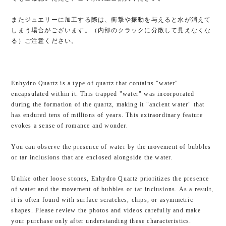
またジュエリーに加工する際は、衝撃や振動を与えると水が消えて
しまう場合がございます。（内部のクラックに分散して見えなくな
る）ご注意ください。
Enhydro Quartz is a type of quartz that contains "water"
encapsulated within it. This trapped "water" was incorporated
during the formation of the quartz, making it "ancient water" that
has endured tens of millions of years. This extraordinary feature
evokes a sense of romance and wonder.
You can observe the presence of water by the movement of bubbles
or tar inclusions that are enclosed alongside the water.
Unlike other loose stones, Enhydro Quartz prioritizes the presence
of water and the movement of bubbles or tar inclusions. As a result,
it is often found with surface scratches, chips, or asymmetric
shapes. Please review the photos and videos carefully and make
your purchase only after understanding these characteristics.