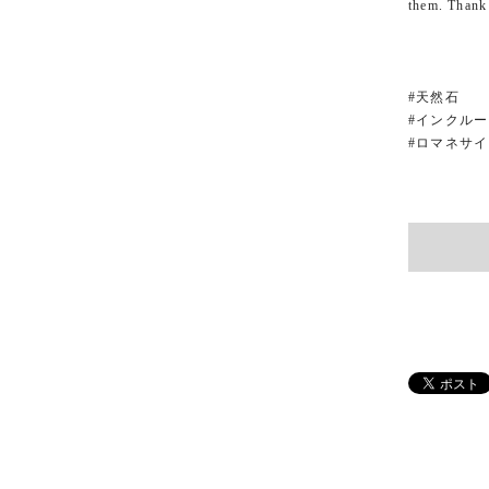
them. Thank
#天然石
#インクル
#ロマネサ