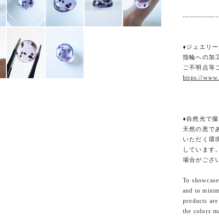
--------------
♦ジュエリー
指輪への加
ご不明点等
https://www
♦自然光で撮
天然の恵で
いただく環
しています
場合がござ
To showcase 
and to minim
products are
the colors m