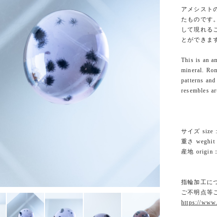
アメシスト
たものです
して現れる
とができま
This is an a
mineral. Rom
patterns and
resembles ar
サイズ size :
重さ weghit :
産地 origin：
指輪加工に
ご不明点等
https://www