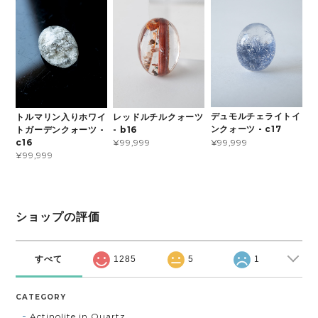
デュモルチェライトイ
トルマリン入りホワイ
レッドルチルクォーツ
ンクォーツ - c17
トガーデンクォーツ -
- b16
¥99,999
c16
¥99,999
¥99,999
ショップの評価
すべて
1285
5
1
CATEGORY
Actinolite in Quartz