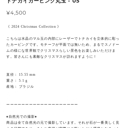
トナカイカービング丸玉 - 05
¥4,500
《 2024 Christmas Collection 》
こちらは水晶のマル玉の内部にレーザーでトナカイを立体的に彫っ
たカービングです。モチーフが平面では無いため、まるでスノドー
ムの様にな世界観でクリスマスらしい景色をお楽しみいただけま
す。皆さんにも素敵なクリスマスが訪れますように！
直径： 15.55 mm
重さ： 5.1 g
産地： ブラジル
ーーーーーーーーーーーーーーーーーーー
♦︎自然光での撮影♦︎
商品は全て自然光の元で撮影しています。それが石が一番美しく見