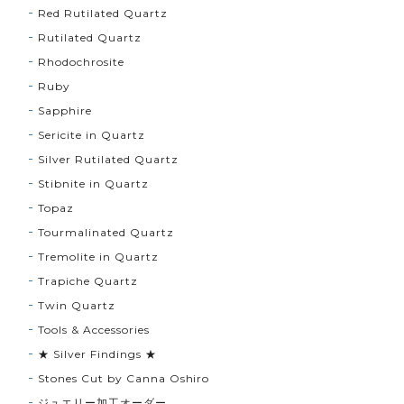
Red Rutilated Quartz
Rutilated Quartz
Rhodochrosite
Ruby
Sapphire
Sericite in Quartz
Silver Rutilated Quartz
Stibnite in Quartz
Topaz
Tourmalinated Quartz
Tremolite in Quartz
Trapiche Quartz
Twin Quartz
Tools & Accessories
★ Silver Findings ★
Stones Cut by Canna Oshiro
ジュエリー加工オーダー