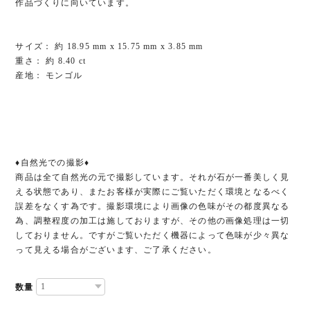
作品づくりに向いています。
サイズ： 約 18.95 mm x 15.75 mm x 3.85 mm
重さ： 約 8.40 ct
産地： モンゴル
♦︎自然光での撮影♦︎
商品は全て自然光の元で撮影しています。それが石が一番美しく見
える状態であり、またお客様が実際にご覧いただく環境となるべく
誤差をなくす為です。撮影環境により画像の色味がその都度異なる
為、調整程度の加工は施しておりますが、その他の画像処理は一切
しておりません。ですがご覧いただく機器によって色味が少々異な
って見える場合がございます、ご了承ください。
数量