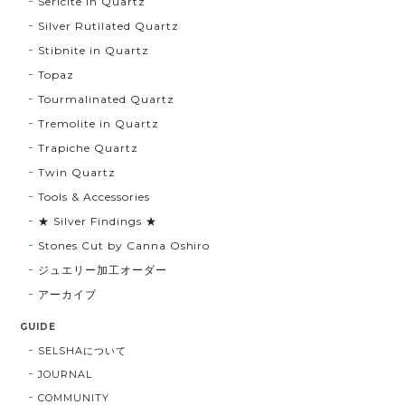
Sericite in Quartz
Silver Rutilated Quartz
Stibnite in Quartz
Topaz
Tourmalinated Quartz
Tremolite in Quartz
Trapiche Quartz
Twin Quartz
Tools & Accessories
★ Silver Findings ★
Stones Cut by Canna Oshiro
ジュエリー加工オーダー
アーカイブ
GUIDE
SELSHAについて
JOURNAL
COMMUNITY