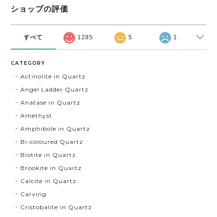
ショップの評価
すべて
1285
5
1
CATEGORY
Actinolite in Quartz
Angel Ladder Quartz
Anatase in Quartz
Amethyst
Amphibole in Quartz
Bi-coloured Quartz
Biotite in Quartz
Brookite in Quartz
Calcite in Quartz
Carving
Cristobalite in Quartz