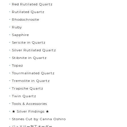
Red Rutilated Quartz
Rutilated Quartz
Rhodochrosite
Ruby
Sapphire
Sericite in Quartz
Silver Rutilated Quartz
Stibnite in Quartz
Topaz
Tourmalinated Quartz
Tremolite in Quartz
Trapiche Quartz
Twin Quartz
Tools & Accessories
★ Silver Findings ★
Stones Cut by Canna Oshiro
ジュエリー加工オーダー