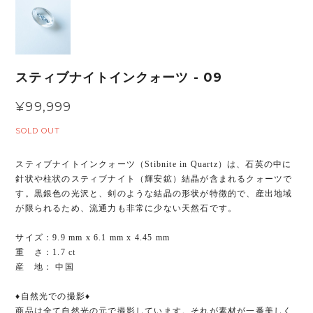
スティブナイトインクォーツ - 09
¥99,999
SOLD OUT
スティブナイトインクォーツ（Stibnite in Quartz）は、石英の中に
針状や柱状のスティブナイト（輝安鉱）結晶が含まれるクォーツで
す。黒銀色の光沢と、剣のような結晶の形状が特徴的で、産出地域
が限られるため、流通力も非常に少ない天然石です。
サイズ：9.9 mm x 6.1 mm x 4.45 mm
重 さ：1.7 ct
産 地： 中国
♦︎自然光での撮影♦︎
商品は全て自然光の元で撮影しています。それが素材が一番美しく