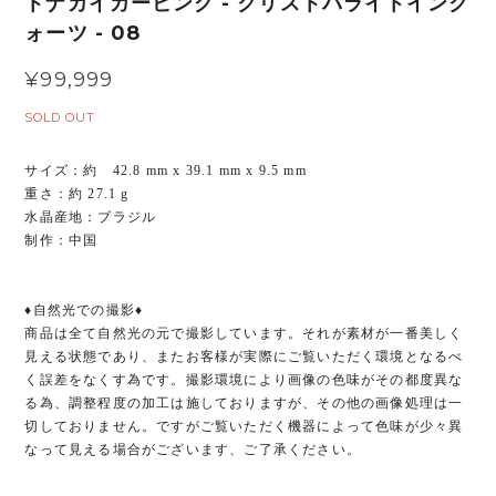
トナカイカービング - クリストバライトインク
ォーツ - 08
¥99,999
SOLD OUT
サイズ：約 42.8 mm x 39.1 mm x 9.5 mm
重さ：約 27.1 g
水晶産地：ブラジル
制作：中国
♦︎自然光での撮影♦︎
商品は全て自然光の元で撮影しています。それが素材が一番美しく
見える状態であり、またお客様が実際にご覧いただく環境となるべ
く誤差をなくす為です。撮影環境により画像の色味がその都度異な
る為、調整程度の加工は施しておりますが、その他の画像処理は一
切しておりません。ですがご覧いただく機器によって色味が少々異
なって見える場合がございます、ご了承ください。