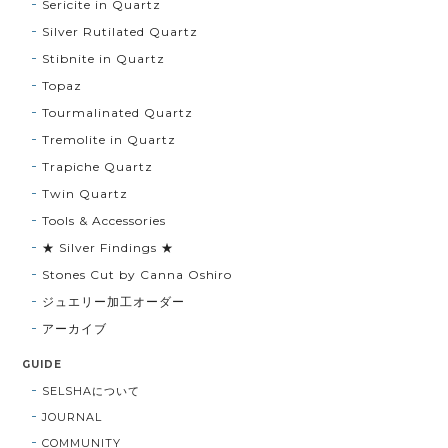
Sericite in Quartz
Silver Rutilated Quartz
Stibnite in Quartz
Topaz
Tourmalinated Quartz
Tremolite in Quartz
Trapiche Quartz
Twin Quartz
Tools & Accessories
★ Silver Findings ★
Stones Cut by Canna Oshiro
ジュエリー加工オーダー
アーカイブ
GUIDE
SELSHAについて
JOURNAL
COMMUNITY