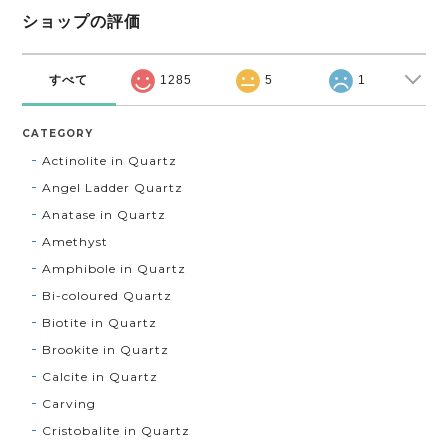
ショップの評価
すべて
1285
5
1
CATEGORY
Actinolite in Quartz
Angel Ladder Quartz
Anatase in Quartz
Amethyst
Amphibole in Quartz
Bi-coloured Quartz
Biotite in Quartz
Brookite in Quartz
Calcite in Quartz
Carving
Cristobalite in Quartz