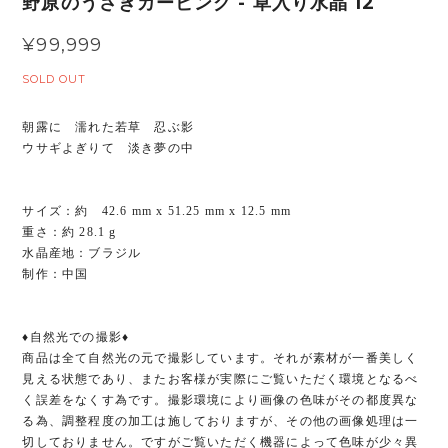
野原のうさぎカービング - 草入り水晶 12
¥99,999
SOLD OUT
朝露に 濡れた若草 忍ぶ影
ウサギよぎりて 淡き夢の中
サイズ：約 42.6 mm x 51.25 mm x 12.5 mm
重さ：約 28.1 g
水晶産地：ブラジル
制作：中国
♦︎自然光での撮影♦︎
商品は全て自然光の元で撮影しています。それが素材が一番美しく
見える状態であり、またお客様が実際にご覧いただく環境となるべ
く誤差をなくす為です。撮影環境により画像の色味がその都度異な
る為、調整程度の加工は施しておりますが、その他の画像処理は一
切しておりません。ですがご覧いただく機器によって色味が少々異