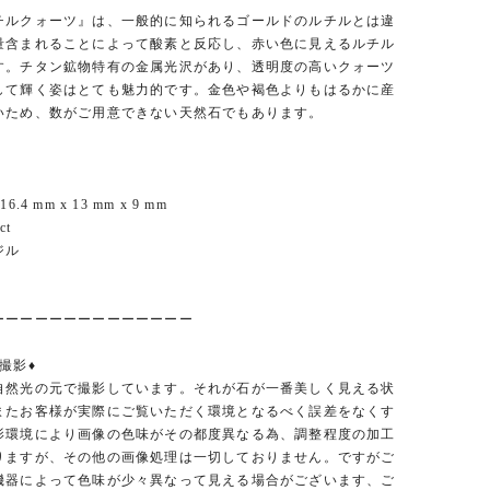
チルクォーツ』は、一般的に知られるゴールドのルチルとは違
量含まれることによって酸素と反応し、赤い色に見えるルチル
す。チタン鉱物特有の金属光沢があり、透明度の高いクォーツ
して輝く姿はとても魅力的です。金色や褐色よりもはるかに産
いため、数がご用意できない天然石でもあります。
.4 mm x 13 mm x 9 mm
ct
ジル
ーーーーーーーーーーーーーー
撮影♦︎
自然光の元で撮影しています。それが石が一番美しく見える状
またお客様が実際にご覧いただく環境となるべく誤差をなくす
影環境により画像の色味がその都度異なる為、調整程度の加工
りますが、その他の画像処理は一切しておりません。ですがご
機器によって色味が少々異なって見える場合がございます、ご