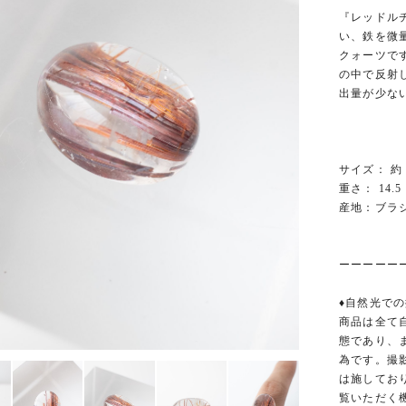
『レッドル
い、鉄を微
クォーツで
の中で反射
出量が少な
サイズ： 約 16
重さ： 14.5 
産地：ブラ
ーーーーー
♦︎自然光での
商品は全て
態であり、
為です。撮
は施してお
覧いただく