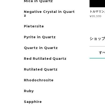
Mica in Quartz
トルマリン
Negative Crystal in Quart
z
¥99,999
Pietersite
Pyrite in Quartz
ショッ
Quartz in Quartz
す
Red Rutilated Quartz
Rutilated Quartz
Rhodochrosite
Ruby
Sapphire