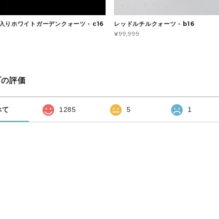
入りホワイトガーデンクォーツ - c16
レッドルチルクォーツ - b16
¥99,999
プの評価
べて
1285
5
1