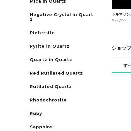
Mica in Quartz
トルマリン
Negative Crystal in Quart
z
¥99,999
Pietersite
Pyrite in Quartz
ショッ
Quartz in Quartz
す
Red Rutilated Quartz
Rutilated Quartz
Rhodochrosite
Ruby
Sapphire