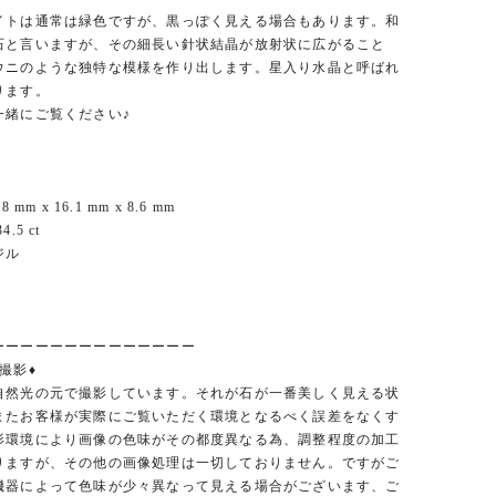
イトは通常は緑色ですが、黒っぽく見える場合もあります。和
石と言いますが、その細長い針状結晶が放射状に広がること
ウニのような独特な模様を作り出します。星入り水晶と呼ばれ
ります。
一緒にご覧ください♪
 mm x 16.1 mm x 8.6 mm
5 ct
ジル
ーーーーーーーーーーーーーー
撮影♦︎
自然光の元で撮影しています。それが石が一番美しく見える状
またお客様が実際にご覧いただく環境となるべく誤差をなくす
影環境により画像の色味がその都度異なる為、調整程度の加工
りますが、その他の画像処理は一切しておりません。ですがご
機器によって色味が少々異なって見える場合がございます、ご