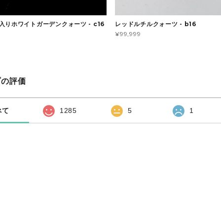
入りホワイトガーデンクォーツ - c16
レッドルチルクォーツ - b16
¥99,999
プの評価
べて
1285
5
1