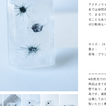
アクチノラ
名では緑閃
で、まるで
ることもあ
ぜひ動画も
サイズ： 24.8
重さ： 34.
産地：ブラ
ーーーーー
♦︎自然光での
商品は全て
態であり、
為です。撮
は施してお
覧いただく