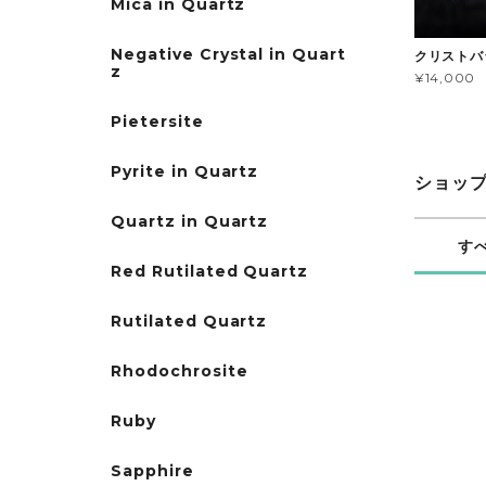
Mica in Quartz
Negative Crystal in Quart
クリストバ
z
¥14,000
Pietersite
Pyrite in Quartz
ショッ
Quartz in Quartz
す
Red Rutilated Quartz
Rutilated Quartz
Rhodochrosite
Ruby
Sapphire