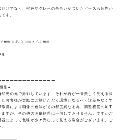
のだけでなく、橙色やグレーの色合いがついたピースも個性が
的です。
 mm x 20.5 mm x 7.3 mm
ジル
ーーーーーーーーーーーーーー
撮影♦︎
自然光の元で撮影しています。それが石が一番美しく見える状
またお客様が実際にご覧いただく環境となるべく誤差をなくす
影環境により画像の色味がその都度異なる為、調整程度の加工
りますが、その他の画像処理は一切しておりません。ですがご
機器によって色味が少々異なって見える場合がございます、ご
い。