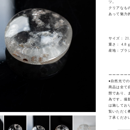
ツ。
クリアなも
あって魅力
サイズ： 21.9
重さ： 4.8 g
産地：ブラ
ーーーーー
♦︎自然光での
商品は全て
態であり、
為です。撮
は施してお
覧いただく
了承くださ