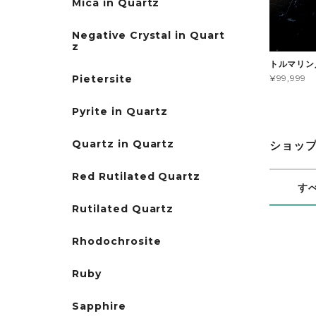
Mica in Quartz
Negative Crystal in Quart
z
トルマリン
¥99,999
Pietersite
Pyrite in Quartz
Quartz in Quartz
ショッ
Red Rutilated Quartz
す
Rutilated Quartz
Rhodochrosite
Ruby
Sapphire