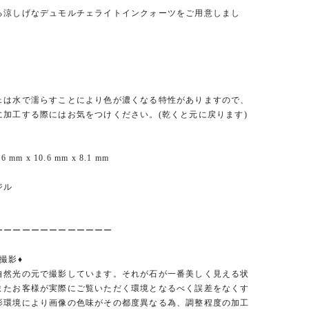
る涼しげなデュモルチェライトインクォーツをご用意しまし
ェは水で濡らすことにより色が濃くなる特性がありますので、
に加工する際にはお気をつけください。(乾くと元に戻ります)
 mm x 10.6 mm x 8.1 mm
ジル
ーーーーーーーーーーーーー
撮影♦︎
自然光の元で撮影しています。それが石が一番美しく見える状
またお客様が実際にご覧いただく環境となるべく誤差をなくす
影環境により画像の色味がその都度異なる為、調整程度の加工