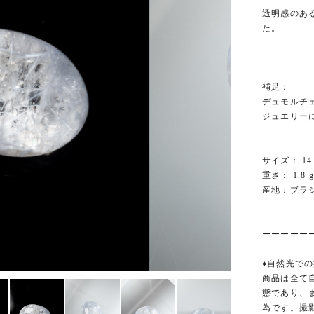
透明感のあ
た。
補足：
デュモルチ
ジュエリー
サイズ： 14.6
重さ： 1.8 g
産地：ブラ
ーーーーー
♦︎自然光での
商品は全て
態であり、
為です。撮