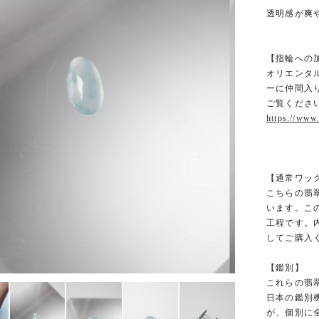
透明感が爽
【指輪への
オリエンタ
ーに仲間入
ご覧ください
https://www
【通常ワッ
こちらの翡
います。こ
工程です。
してご購入
【鑑別】
これらの翡
日本の鑑別
が、個別に