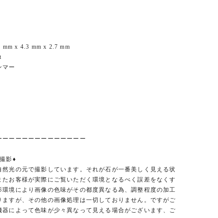
。
mm x 4.3 mm x 2.7 mm
t
ンマー
ーーーーーーーーーーーーーー
撮影♦︎
自然光の元で撮影しています。それが石が一番美しく見える状
またお客様が実際にご覧いただく環境となるべく誤差をなくす
影環境により画像の色味がその都度異なる為、調整程度の加工
りますが、その他の画像処理は一切しておりません。ですがご
機器によって色味が少々異なって見える場合がございます、ご