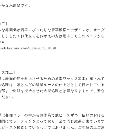
やかな氷翡翠です。
加工】
ルな雰囲気が翡翠にぴったりな唐草模様のデザインが、オーダ
りしました！お仕立てをお考えの方は是非こちらのページから
⬇︎
.selshastone.com/items/85939130
クス加工】
翠は表面の艶を向上させるための通常ワックス加工が施されて
の処理は、ほとんどの翡翠ルースの仕上げとして行われている
内部まで樹脂を浸透させた含浸処理とは異なりますので、安心
ください。
翠は各種ロットの中から無作為で数ピースずつ、信頼のおける
機関にてソーティンをとっており、全て同じ結果が出ています
全ピースを検査しているわけではありません。ご理解の上ご注