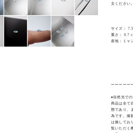
文ください
サイズ： 7.5 
重さ： 0.7 c
産地：ミャ
ーーーーー
♦︎自然光での
商品は全て
態であり、
為です。撮
は施してお
覧いただく