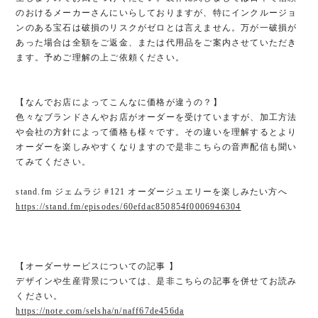
のおけるメーカーさんにいらしておりますが、特にインクルージョ
ンのある宝石は破損のリスクがゼロとは言えません。万が一破損が
あった場合は全額をご返金、または代用品をご案内させていただき
ます。予めご理解の上ご依頼ください。
【なんでお店によってこんなに価格が違うの？】
色々なブランドさんやお店がオーダーを受けていますが、加工方法
や会社の方針によって価格も様々です。その違いを理解するとより
オーダーを楽しみやすくなりますので是非こちらの音声配信も聞い
てみてください。
stand.fm ジェムラジ #121 オーダージュエリーを楽しみたい方へ
https://stand.fm/episodes/60efdac850854f0006946304
【オーダーサービスについての記事 】
デザインや生産背景については、是非こちらの記事を併せてお読み
ください。
https://note.com/selsha/n/naff67de456da