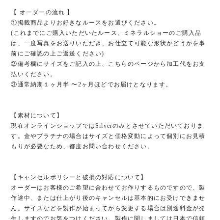
【 オーダーの流れ 】
①掲載商品よりお好きなルースをお選びください。
(これまでにご購入いただいたルース、ミネラルショーのご購入品
は、一度写真をお送りいただき、お仕立て可能な形状かどうかを事
前にご確認の上ご返送ください)
②備考欄にサイズをご記入の上、こちらのページから加工代をお支
払いください。
③通常納期１ヶ月半 〜2ヶ月ほどでお届けとなります。
【素材について】
現在オンラインショップではSilverのみとさせていただいておりま
す。金やプラチナの場合はサイズと価格変動によって個別にお見積
もりが必要なため、都度お問い合わせください。
【キャンセルポリシーと破損の対応について】
オーダーはお客様のご希望に合わせてお作りするものですので、製
作途中、または仕上がり後のキャンセルは基本的にお受けできませ
ん。サイズなどを製作が始まってから変更する場合は別途料金が発
生しますのでお気をつけください。製作に関しましては日本で信頼