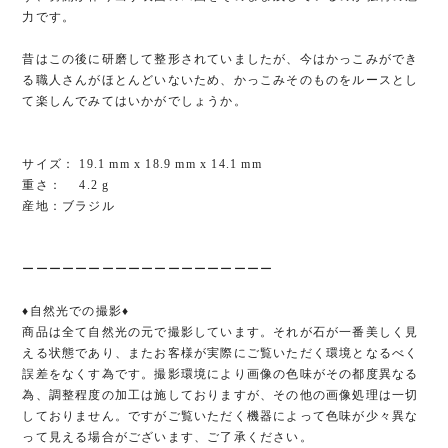
力です。
昔はこの後に研磨して整形されていましたが、今はかっこみができ
る職人さんがほとんどいないため、かっこみそのものをルースとし
て楽しんでみてはいかがでしょうか。
サイズ： 19.1 mm x 18.9 mm x 14.1 mm
重さ： 4.2 g
産地：ブラジル
ーーーーーーーーーーーーーーーーーーー
♦︎自然光での撮影♦︎
商品は全て自然光の元で撮影しています。それが石が一番美しく見
える状態であり、またお客様が実際にご覧いただく環境となるべく
誤差をなくす為です。撮影環境により画像の色味がその都度異なる
為、調整程度の加工は施しておりますが、その他の画像処理は一切
しておりません。ですがご覧いただく機器によって色味が少々異な
って見える場合がございます、ご了承ください。