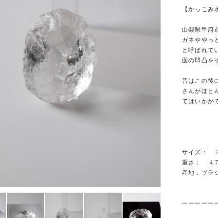
【かっこみ
山梨県甲府
ガネややっ
と呼ばれて
面の凹凸を
昔はこの後
さんがほと
てはいかが
サイズ： 22.
重さ： 4.
産地：ブラ
ーーーーー