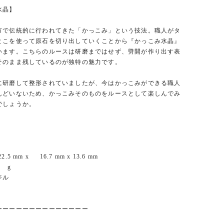
水晶】
市で伝統的に行われてきた「かっこみ」という技法。職人がタ
とこを使って原石を切り出していくことから『かっこみ水晶』
います。こちらのルースは研磨まではせず、劈開が作り出す表
そのまま残しているのが独特の魅力です。
に研磨して整形されていましたが、今はかっこみができる職人
んどいないため、かっこみそのものをルースとして楽しんでみ
でしょうか。
5 mm x 16.7 mm x 13.6 mm
7 g
ジル
ーーーーーーーーーーーーーー