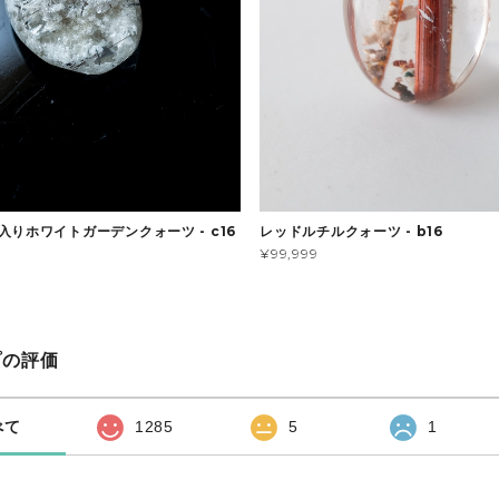
入りホワイトガーデンクォーツ - c16
レッドルチルクォーツ - b16
¥99,999
プの評価
べて
1285
5
1