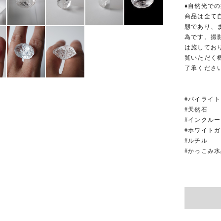
♦︎自然光での
商品は全て
態であり、
為です。撮
は施してお
覧いただく
了承くださ
#パイライト
#天然石
#インクル
#ホワイト
#ルチル
#かっこみ