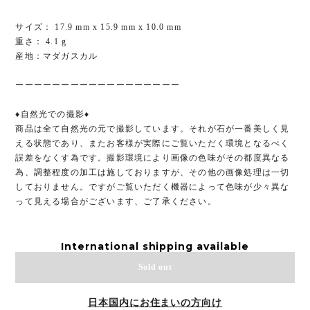
サイズ： 17.9 mm x 15.9 mm x 10.0 mm
重さ： 4.1 g
産地：マダガスカル
ーーーーーーーーーーーーーーーーーー
♦︎自然光での撮影♦︎
商品は全て自然光の元で撮影しています。それが石が一番美しく見
える状態であり、またお客様が実際にご覧いただく環境となるべく
誤差をなくす為です。撮影環境により画像の色味がその都度異なる
為、調整程度の加工は施しておりますが、その他の画像処理は一切
しておりません。ですがご覧いただく機器によって色味が少々異な
って見える場合がございます、ご了承ください。
International shipping available
Sold out
日本国内にお住まいの方向け