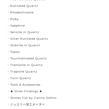
Rutilated Quartz
Rhodochrosite
Ruby
Sapphire
Sericite in Quartz
Silver Rutilated Quartz
Stibnite in Quartz
Topaz
Tourmalinated Quartz
Tremolite in Quartz
Trapiche Quartz
Twin Quartz
Tools & Accessories
★ Silver Findings ★
Stones Cut by Canna Oshiro
ジュエリー加工オーダー