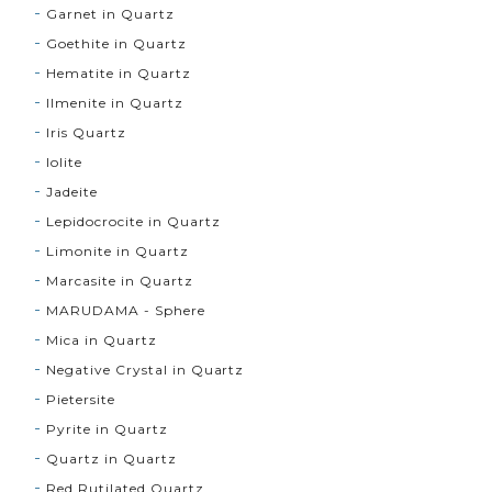
Garnet in Quartz
Goethite in Quartz
Hematite in Quartz
Ilmenite in Quartz
Iris Quartz
Iolite
Jadeite
Lepidocrocite in Quartz
Limonite in Quartz
Marcasite in Quartz
MARUDAMA - Sphere
Mica in Quartz
Negative Crystal in Quartz
Pietersite
Pyrite in Quartz
Quartz in Quartz
Red Rutilated Quartz