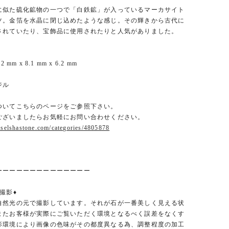
に似た硫化鉱物の一つで「白鉄鉱」が入っているマーカサイト
ツ。金箔を水晶に閉じ込めたような感じ。その輝きから古代に
されていたり、宝飾品に使用されたりと人気がありました。
 mm x 8.1 mm x 6.2 mm
ジル
ついてこちらのページをご参照下さい。
ございましたらお気軽にお問い合わせください。
.selshastone.com/categories/4805878
ーーーーーーーーーーーーーー
撮影♦︎
自然光の元で撮影しています。それが石が一番美しく見える状
またお客様が実際にご覧いただく環境となるべく誤差をなくす
影環境により画像の色味がその都度異なる為、調整程度の加工