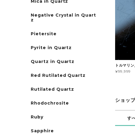
Mica in Quartz
Negative Crystal in Quart
z
Pietersite
Pyrite in Quartz
Quartz in Quartz
トルマリン
¥99,999
Red Rutilated Quartz
Rutilated Quartz
ショッ
Rhodochrosite
Ruby
す
Sapphire