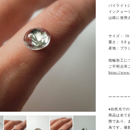
パイライト
インクォー
は鏡に使用
サイズ： 10.2
重さ： 0.8 g
産地：ブラ
指輪加工に
ご不明点等
https://www
ーーーーー
♦︎自然光での
商品は全て
態であり、
為です。撮