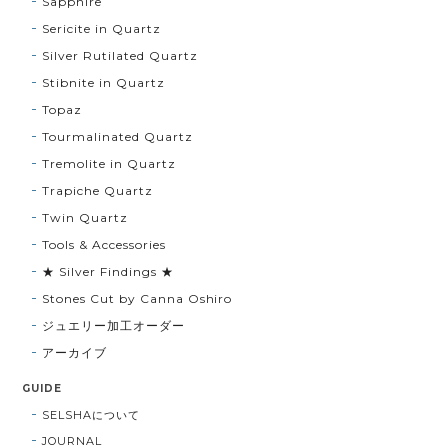
Sapphire
Sericite in Quartz
Silver Rutilated Quartz
Stibnite in Quartz
Topaz
Tourmalinated Quartz
Tremolite in Quartz
Trapiche Quartz
Twin Quartz
Tools & Accessories
★ Silver Findings ★
Stones Cut by Canna Oshiro
ジュエリー加工オーダー
アーカイブ
GUIDE
SELSHAについて
JOURNAL