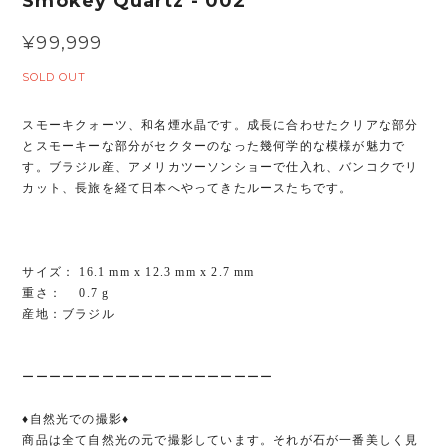
Smokey Quartz - 002
¥99,999
SOLD OUT
スモーキクォーツ、和名煙水晶です。成長に合わせたクリアな部分
とスモーキーな部分がセクターのなった幾何学的な模様が魅力で
す。ブラジル産、アメリカツーソンショーで仕入れ、バンコクでリ
カット、長旅を経て日本へやってきたルースたちです。
サイズ： 16.1 mm x 12.3 mm x 2.7 mm
重さ： 0.7 g
産地：ブラジル
ーーーーーーーーーーーーーーーーーーー
♦︎自然光での撮影♦︎
商品は全て自然光の元で撮影しています。それが石が一番美しく見