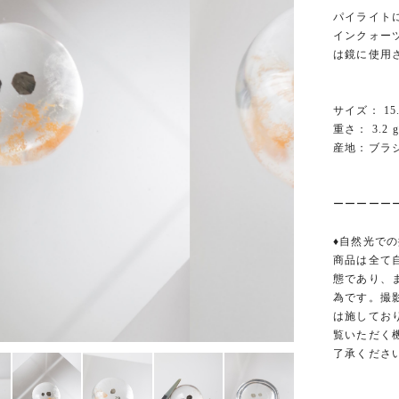
パイライト
インクォー
は鏡に使用
サイズ： 15.7
重さ： 3.2 g
産地：ブラ
ーーーーー
♦︎自然光での
商品は全て
態であり、
為です。撮
は施してお
覧いただく
了承くださ