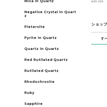
Mica in Quartz
¥99,999
Negative Crystal in Quart
z
ショッ
Pietersite
Pyrite in Quartz
す
Quartz in Quartz
Red Rutilated Quartz
Rutilated Quartz
Rhodochrosite
Ruby
Sapphire