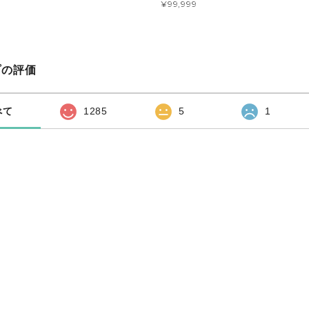
¥99,999
プの評価
べて
1285
5
1