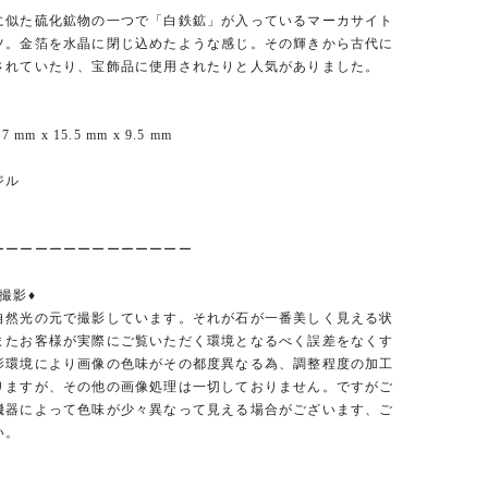
に似た硫化鉱物の一つで「白鉄鉱」が入っているマーカサイト
ツ。金箔を水晶に閉じ込めたような感じ。その輝きから古代に
されていたり、宝飾品に使用されたりと人気がありました。
 mm x 15.5 mm x 9.5 mm
ジル
ーーーーーーーーーーーーーー
撮影♦︎
自然光の元で撮影しています。それが石が一番美しく見える状
またお客様が実際にご覧いただく環境となるべく誤差をなくす
影環境により画像の色味がその都度異なる為、調整程度の加工
りますが、その他の画像処理は一切しておりません。ですがご
機器によって色味が少々異なって見える場合がございます、ご
い。