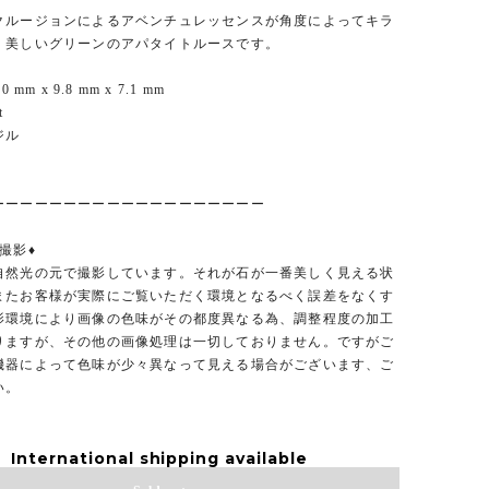
クルージョンによるアベンチュレッセンスが角度によってキラ
、美しいグリーンのアパタイトルースです。
 mm x 9.8 mm x 7.1 mm
t
ジル
ーーーーーーーーーーーーーーーーーーー
撮影♦︎
自然光の元で撮影しています。それが石が一番美しく見える状
またお客様が実際にご覧いただく環境となるべく誤差をなくす
影環境により画像の色味がその都度異なる為、調整程度の加工
りますが、その他の画像処理は一切しておりません。ですがご
機器によって色味が少々異なって見える場合がございます、ご
い。
International shipping available