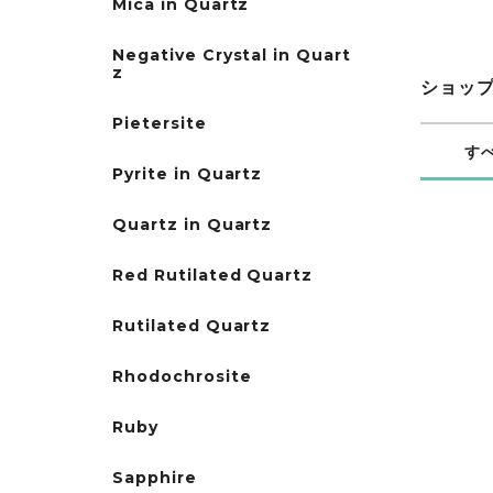
Mica in Quartz
Negative Crystal in Quart
z
ショッ
Pietersite
す
Pyrite in Quartz
Quartz in Quartz
Red Rutilated Quartz
Rutilated Quartz
Rhodochrosite
Ruby
Sapphire