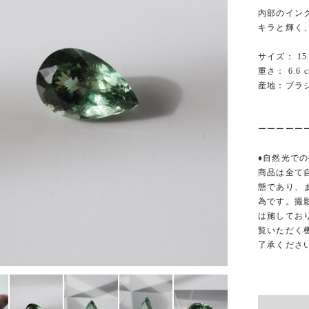
内部のイン
キラと輝く
サイズ： 15.0
重さ： 6.6 c
産地：ブラ
ーーーーー
♦︎自然光での
商品は全て
態であり、
為です。撮
は施してお
覧いただく
了承くださ