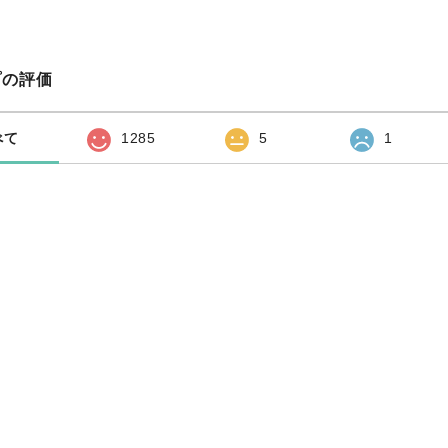
プの評価
べて
1285
5
1