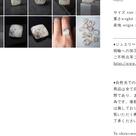
サイズ size :
重さweghit : 
産地 origin：
--------------
♦ジュエリー
指輪への加
ご不明点等
https://www
♦︎自然光での
商品は全て
態であり、
為です。撮
は施してお
覧いただく
了承くださ
To showcase 