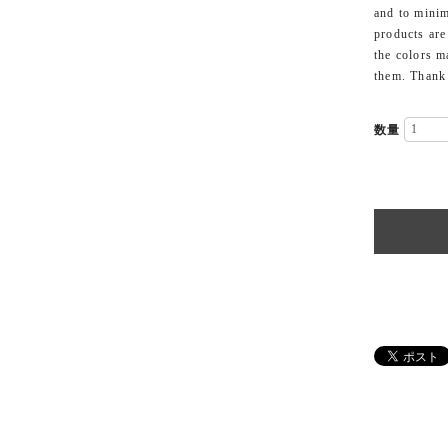
and to minim
products are
the colors m
them. Thank
数量