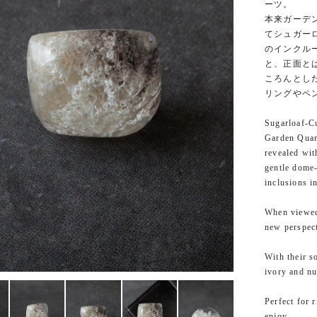
ーツ。
本来ガーデ
てシュガー
のインクル
と、正面と
ころんとし
リングやペ
Sugarloaf-C
Garden Quart
revealed wit
gentle dome-
inclusions i
When viewed 
new perspect
With their s
ivory and nu
Perfect for 
enjoy.