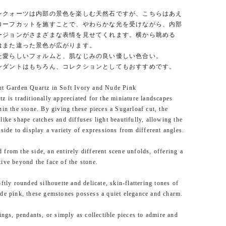
ンクォーツは内部の景色を楽しむ天然石ですが、こちらはあえ
ローフカットを施すことで、やわらかな光を受けながら、内部
ージョンがさまざまな表情を見せてくれます。横から眺める
はまた違った景色が広がります。
た愛らしいフォルムと、肌なじみの良い優しい色合い。
ンダントはもちろん、コレクションとしてもおすすめです。
ut Garden Quartz in Soft Ivory and Nude Pink
z is traditionally appreciated for the miniature landscapes
hin the stone. By giving these pieces a Sugarloaf cut, the
like shape catches and diffuses light beautifully, allowing the
nside to display a variety of expressions from different angles.
from the side, an entirely different scene unfolds, offering a
ive beyond the face of the stone.
oftly rounded silhouette and delicate, skin-flattering tones of
de pink, these gemstones possess a quiet elegance and charm.
rings, pendants, or simply as collectible pieces to admire and