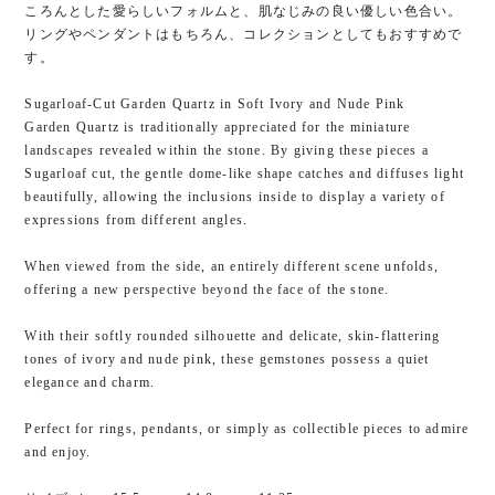
ころんとした愛らしいフォルムと、肌なじみの良い優しい色合い。
リングやペンダントはもちろん、コレクションとしてもおすすめで
す。
Sugarloaf-Cut Garden Quartz in Soft Ivory and Nude Pink
Garden Quartz is traditionally appreciated for the miniature
landscapes revealed within the stone. By giving these pieces a
Sugarloaf cut, the gentle dome-like shape catches and diffuses light
beautifully, allowing the inclusions inside to display a variety of
expressions from different angles.
When viewed from the side, an entirely different scene unfolds,
offering a new perspective beyond the face of the stone.
With their softly rounded silhouette and delicate, skin-flattering
tones of ivory and nude pink, these gemstones possess a quiet
elegance and charm.
Perfect for rings, pendants, or simply as collectible pieces to admire
and enjoy.