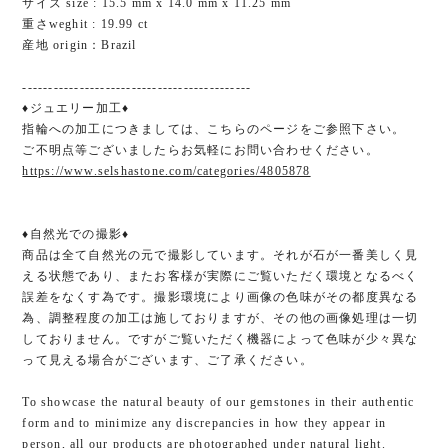
サイズ size : 15.5 mm x 14.0 mm x 11.25 mm
重さweghit : 19.99 ct
産地 origin：Brazil
--------------------------------------------
♦ジュエリー加工♦
指輪への加工につきましては、こちらのページをご参照下さい。
ご不明点等ございましたらお気軽にお問い合わせください。
https://www.selshastone.com/categories/4805878
♦︎自然光での撮影♦︎
商品は全て自然光の元で撮影しています。それが石が一番美しく見
える状態であり、またお客様が実際にご覧いただく環境となるべく
誤差をなくす為です。撮影環境により画像の色味がその都度異なる
為、調整程度の加工は施しておりますが、その他の画像処理は一切
しておりません。ですがご覧いただく機器によって色味が少々異な
って見える場合がございます、ご了承ください。
To showcase the natural beauty of our gemstones in their authentic
form and to minimize any discrepancies in how they appear in
person, all our products are photographed under natural light.