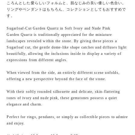
ころんとした愛らしいフォルムと、肌なじみの良い優しい色合い。
リングやペンダントはもちろん、コレクションとしてもおすすめで
す。
Sugarloaf-Cut Garden Quartz in Soft Ivory and Nude Pink
Garden Quartz is traditionally appreciated for the miniature
landscapes revealed within the stone. By giving these pieces a
Sugarloaf cut, the gentle dome-like shape catches and diffuses light
beautifully, allowing the inclusions inside to display a variety of
expressions from different angles.
When viewed from the side, an entirely different scene unfolds,
offering a new perspective beyond the face of the stone.
With their softly rounded silhouette and delicate, skin-flattering
tones of ivory and nude pink, these gemstones possess a quiet
elegance and charm.
Perfect for rings, pendants, or simply as collectible pieces to admire
and enjoy.