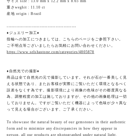
サイズ size : 13.0 mm x 12.2 mm x 8.65 mm
重さweghit : 11.10 ct
産地 origin：Brazil
--------------------------------------------
♦ジュエリー加工♦
指輪への加工につきましては、こちらのページをご参照下さい。
ご不明点等ございましたらお気軽にお問い合わせください。
https://www.selshastone.com/categories/4805878
♦︎自然光での撮影♦︎
商品は全て自然光の元で撮影しています。それが石が一番美しく見
える状態であり、またお客様が実際にご覧いただく環境となるべく
誤差をなくす為です。撮影環境により画像の色味がその都度異なる
為、調整程度の加工は施しておりますが、その他の画像処理は一切
しておりません。ですがご覧いただく機器によって色味が少々異な
って見える場合がございます、ご了承ください。
To showcase the natural beauty of our gemstones in their authentic
form and to minimize any discrepancies in how they appear in
person, all our products are photographed under natural light.