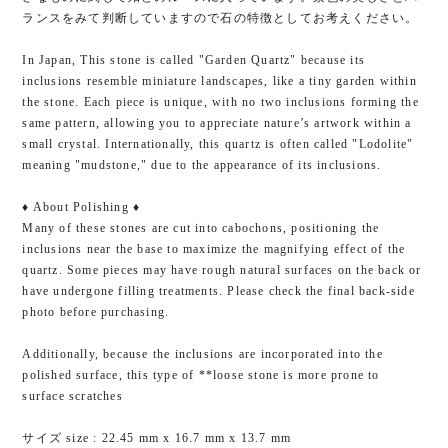
ランスをみて判断していますので石の特徴としてお考えください。
In Japan, This stone is called "Garden Quartz" because its
inclusions resemble miniature landscapes, like a tiny garden within
the stone. Each piece is unique, with no two inclusions forming the
same pattern, allowing you to appreciate nature’s artwork within a
small crystal. Internationally, this quartz is often called "Lodolite"
meaning "mudstone," due to the appearance of its inclusions.
♦︎ About Polishing ♦︎
Many of these stones are cut into cabochons, positioning the
inclusions near the base to maximize the magnifying effect of the
quartz. Some pieces may have rough natural surfaces on the back or
have undergone filling treatments. Please check the final back-side
photo before purchasing.
Additionally, because the inclusions are incorporated into the
polished surface, this type of **loose stone is more prone to
surface scratches
サイズ size : 22.45 mm x 16.7 mm x 13.7 mm