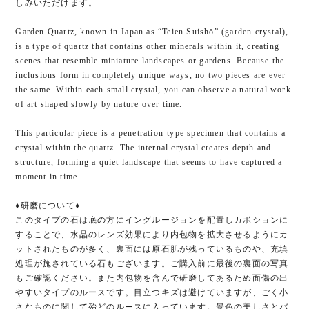
しみいただけます。
Garden Quartz, known in Japan as “Teien Suishō” (garden crystal),
is a type of quartz that contains other minerals within it, creating
scenes that resemble miniature landscapes or gardens. Because the
inclusions form in completely unique ways, no two pieces are ever
the same. Within each small crystal, you can observe a natural work
of art shaped slowly by nature over time.
This particular piece is a penetration-type specimen that contains a
crystal within the quartz. The internal crystal creates depth and
structure, forming a quiet landscape that seems to have captured a
moment in time.
♦︎研磨について♦︎
このタイプの石は底の方にイングルージョンを配置しカボションに
することで、水晶のレンズ効果により内包物を拡大させるようにカ
ットされたものが多く、裏面には原石肌が残っているものや、充填
処理が施されている石もございます。ご購入前に最後の裏面の写真
もご確認ください。また内包物を含んで研磨してあるため面傷の出
やすいタイプのルースです。目立つキズは避けていますが、ごく小
さなものに関して殆どのルースに入っています。景色の美しさとバ