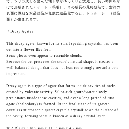
で、シリカ成分を含んだ地下水がゆっくりと沈殿し、長い時間をか
けて形成されたアゲート（瑪瑙）。その成長の最終段階で、空洞の
表面に微細な水晶結晶が無数に結晶化すると、ドゥルージー（結晶
面）が生まれます。
『Druzy Agate』
This druzy agate, known for its small sparkling crystals, has been
cut into a flower-like form.
Some pieces even appear to resemble clouds.
Because the cut preserves the stone’s natural shape, it creates a
well-balanced design that does not lean too strongly toward a cute
impression.
Druzy agate is a type of agate that forms inside cavities of rocks
created by volcanic activity. Silica-rich groundwater slowly
precipitates inside these cavities, and over a long period of time
agate (chalcedony) is formed. In the final stage of its growth,
countless microscopic quartz crystals crystallize on the surface of
the cavity, forming what is known as a druzy crystal layer.
サイズ size : 18.9 mm x 11.35 mm x 4.7 mm