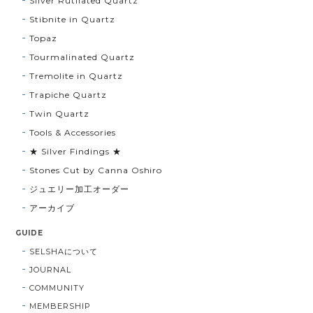
Silver Rutilated Quartz
Stibnite in Quartz
Topaz
Tourmalinated Quartz
Tremolite in Quartz
Trapiche Quartz
Twin Quartz
Tools & Accessories
★ Silver Findings ★
Stones Cut by Canna Oshiro
ジュエリー加工オーダー
アーカイブ
GUIDE
SELSHAについて
JOURNAL
COMMUNITY
MEMBERSHIP