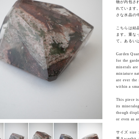
物が内包さ
れています
さな水晶の
こちらは結
ます。重な
て。あるい
Garden Quar
for the gard
minerals are
miniature na
are ever the
within a smal
This piece i
its mineralo
though displ
or even as a
サイズ size :
重さweghit :