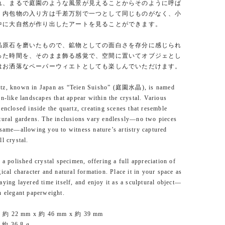
れ、まるで庭園のような風景が見えることからそのように呼ば
。内包物の入り方は千差万別で一つとして同じものがなく、小
中に大自然が作り出したアートを見ることができます。
晶原石を磨いたもので、鉱物としての面白さを存分に感じられ
った時間を、そのまま飾る感覚で、空間に置いてオブジェとし
はお洒落なペーパーウィエトとしても楽しんでいただけます。
tz, known in Japan as “Teien Suisho” (庭園水晶), is named
en-like landscapes that appear within the crystal. Various
 enclosed inside the quartz, creating scenes that resemble
tural gardens. The inclusions vary endlessly—no two pieces
 same—allowing you to witness nature’s artistry captured
l crystal.
s a polished crystal specimen, offering a full appreciation of
gical character and natural formation. Place it in your space as
aying layered time itself, and enjoy it as a sculptural object—
n elegant paperweight.
 約 22 mm x 約 46 mm x 約 39 mm
 約 36.8 g