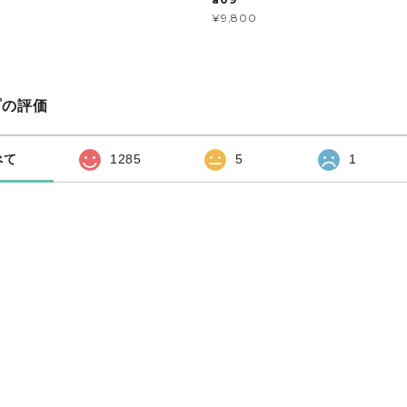
¥9,800
プの評価
べて
1285
5
1