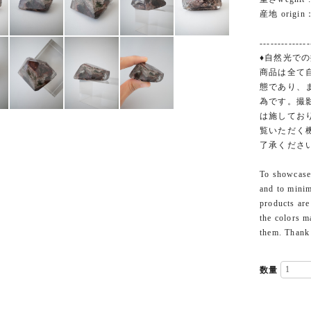
産地 origin：
--------------
♦︎自然光での
商品は全て
態であり、
為です。撮
は施してお
覧いただく
了承くださ
To showcase 
and to minim
products are
the colors m
them. Thank
数量