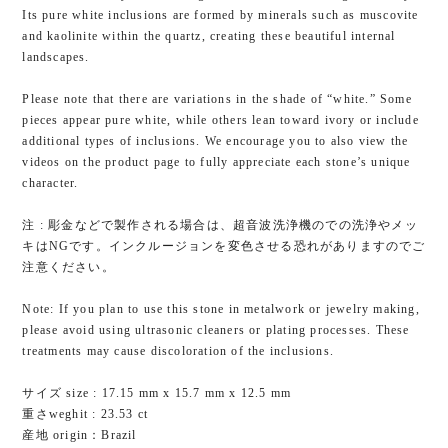
Its pure white inclusions are formed by minerals such as muscovite
and kaolinite within the quartz, creating these beautiful internal
landscapes.
Please note that there are variations in the shade of “white.” Some
pieces appear pure white, while others lean toward ivory or include
additional types of inclusions. We encourage you to also view the
videos on the product page to fully appreciate each stone’s unique
character.
注 : 彫金などで製作される場合は、超音波洗浄機のでの洗浄やメッ
キはNGです。インクルージョンを変色させる恐れがありますのでご
注意ください。
Note: If you plan to use this stone in metalwork or jewelry making,
please avoid using ultrasonic cleaners or plating processes. These
treatments may cause discoloration of the inclusions.
サイズ size : 17.15 mm x 15.7 mm x 12.5 mm
重さweghit : 23.53 ct
産地 origin：Brazil