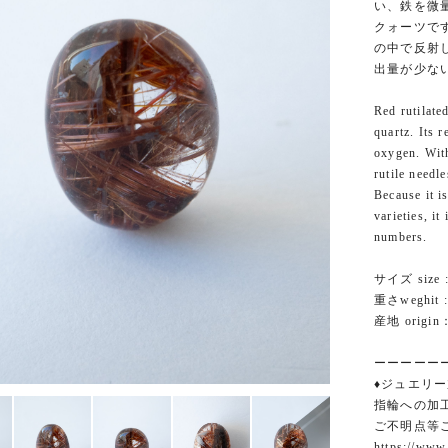
い、鉄を微
クォーツで
の中で反射
出量が少な
Red rutilate
quartz. Its 
oxygen. With
rutile needle
Because it i
varieties, it
numbers.
サイズ size :
重さweghit : 
産地 origin：
ーーーーー
♦ジュエリー
指輪への加
ご不明点等
https://www