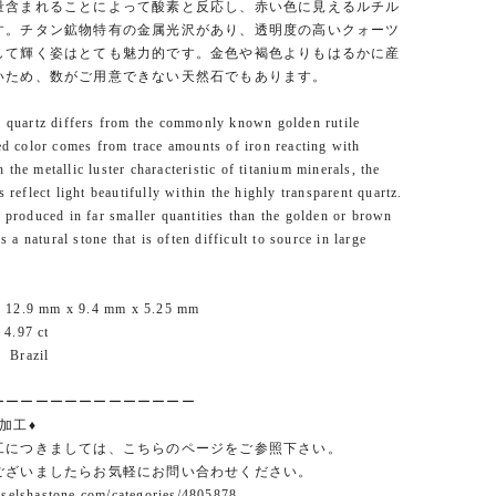
量含まれることによって酸素と反応し、赤い色に見えるルチル
す。チタン鉱物特有の金属光沢があり、透明度の高いクォーツ
して輝く姿はとても魅力的です。金色や褐色よりもはるかに産
いため、数がご用意できない天然石でもあります。
d quartz differs from the commonly known golden rutile
red color comes from trace amounts of iron reacting with
 the metallic luster characteristic of titanium minerals, the
s reflect light beautifully within the highly transparent quartz.
s produced in far smaller quantities than the golden or brown
 is a natural stone that is often difficult to source in large
 12.9 mm x 9.4 mm x 5.25 mm
4.97 ct
 Brazil
ーーーーーーーーーーーーーー
加工♦
工につきましては、こちらのページをご参照下さい。
ございましたらお気軽にお問い合わせください。
.selshastone.com/categories/4805878