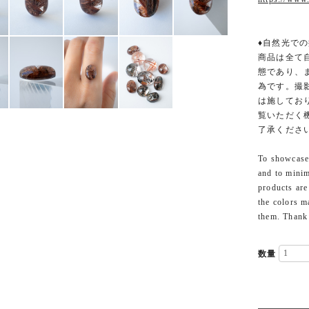
♦︎自然光での
商品は全て
態であり、
為です。撮
は施してお
覧いただく
了承くださ
To showcase 
and to minim
products are
the colors m
them. Thank
数量