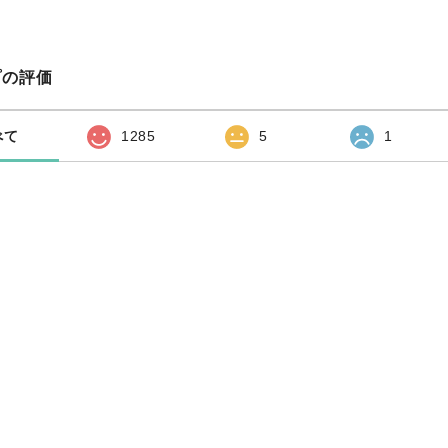
プの評価
べて
1285
5
1