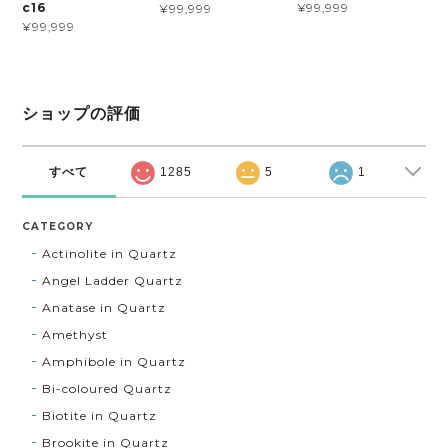
¥99,999
c16
¥99,999
¥99,999
ショップの評価
すべて
1285
5
1
CATEGORY
Actinolite in Quartz
Angel Ladder Quartz
Anatase in Quartz
Amethyst
Amphibole in Quartz
Bi-coloured Quartz
Biotite in Quartz
Brookite in Quartz