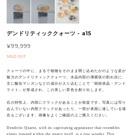
デンドリティッククォーツ - a15
¥99,999
SOLD OUT
クォーツの中に、まるで植物をそのまま閉じ込めたかのような姿が
魅力のデンドリティッククォーツ。水晶内部の薄膜状の割れ目に、
主に酸化マンガンなどの成分が入り込むことで「樹枝状晶・デンド
ライト」が形成され、この美しい景色を創り出します。
石の特性上、内部にクラックがあることが前提です。写真には写り
込んでいない内部クラックがあったり、一部が表面に達している場
合もございます。画像をよくご確認の上ご購入ください。
Dendritic Quartz, with its captivating appearance that resembles
plants trapped within the quartz itself, is a true wonder. This