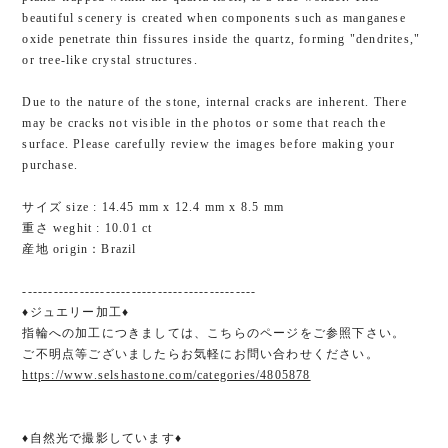
beautiful scenery is created when components such as manganese
oxide penetrate thin fissures inside the quartz, forming "dendrites,"
or tree-like crystal structures.
Due to the nature of the stone, internal cracks are inherent. There
may be cracks not visible in the photos or some that reach the
surface. Please carefully review the images before making your
purchase.
サイズ size : 14.45 mm x 12.4 mm x 8.5 mm
重さ weghit : 10.01 ct
産地 origin：Brazil
---------------------------------------------
♦ジュエリー加工♦
指輪への加工につきましては、こちらのページをご参照下さい。
ご不明点等ございましたらお気軽にお問い合わせください。
https://www.selshastone.com/categories/4805878
♦自然光で撮影しています♦