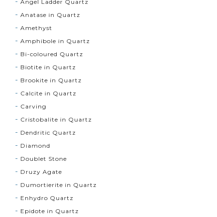
Angel Ladder Quartz
Anatase in Quartz
Amethyst
Amphibole in Quartz
Bi-coloured Quartz
Biotite in Quartz
Brookite in Quartz
Calcite in Quartz
Carving
Cristobalite in Quartz
Dendritic Quartz
Diamond
Doublet Stone
Druzy Agate
Dumortierite in Quartz
Enhydro Quartz
Epidote in Quartz