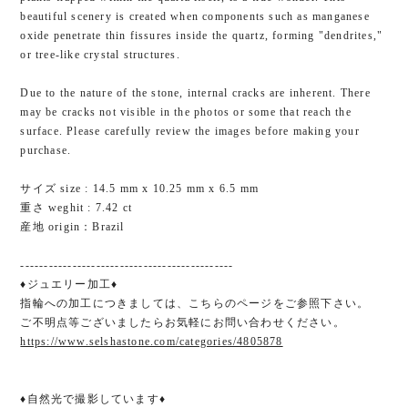
beautiful scenery is created when components such as manganese
oxide penetrate thin fissures inside the quartz, forming "dendrites,"
or tree-like crystal structures.
Due to the nature of the stone, internal cracks are inherent. There
may be cracks not visible in the photos or some that reach the
surface. Please carefully review the images before making your
purchase.
サイズ size : 14.5 mm x 10.25 mm x 6.5 mm
重さ weghit : 7.42 ct
産地 origin：Brazil
---------------------------------------------
♦ジュエリー加工♦
指輪への加工につきましては、こちらのページをご参照下さい。
ご不明点等ございましたらお気軽にお問い合わせください。
https://www.selshastone.com/categories/4805878
♦自然光で撮影しています♦