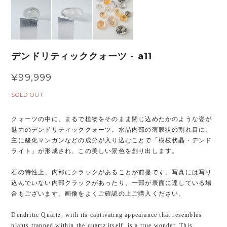
デンドリティッククォーツ - a11
¥99,999
SOLD OUT
クォーツの中に、まるで植物をそのまま閉じ込めたかのような姿が
魅力のデンドリティッククォーツ。水晶内部の薄膜状の割れ目に、
主に酸化マンガンなどの成分が入り込むことで「樹枝状晶・デンド
ライト」が形成され、この美しい景色を創り出します。
石の特性上、内部にクラックがあることが前提です。写真には写り
込んでいない内部クラックがあったり、一部が表面に達している場
合もございます。画像をよくご確認の上ご購入ください。
Dendritic Quartz, with its captivating appearance that resembles
plants trapped within the quartz itself, is a true wonder. This