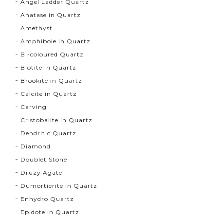
Angel Ladder Quartz
Anatase in Quartz
Amethyst
Amphibole in Quartz
Bi-coloured Quartz
Biotite in Quartz
Brookite in Quartz
Calcite in Quartz
Carving
Cristobalite in Quartz
Dendritic Quartz
Diamond
Doublet Stone
Druzy Agate
Dumortierite in Quartz
Enhydro Quartz
Epidote in Quartz