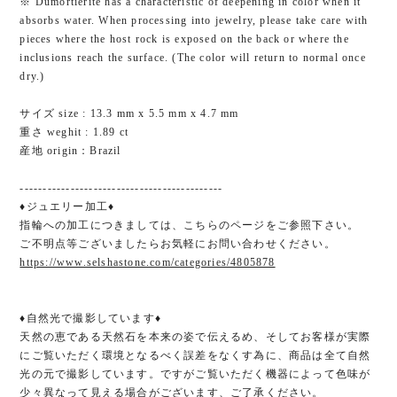
※ Dumortierite has a characteristic of deepening in color when it
absorbs water. When processing into jewelry, please take care with
pieces where the host rock is exposed on the back or where the
inclusions reach the surface. (The color will return to normal once
dry.)
サイズ size : 13.3 mm x 5.5 mm x 4.7 mm
重さ weghit : 1.89 ct
産地 origin：Brazil
--------------------------------------------
♦ジュエリー加工♦
指輪への加工につきましては、こちらのページをご参照下さい。
ご不明点等ございましたらお気軽にお問い合わせください。
https://www.selshastone.com/categories/4805878
♦自然光で撮影しています♦
天然の恵である天然石を本来の姿で伝えるめ、そしてお客様が実際
にご覧いただく環境となるべく誤差をなくす為に、商品は全て自然
光の元で撮影しています。ですがご覧いただく機器によって色味が
少々異なって見える場合がございます、ご了承ください。