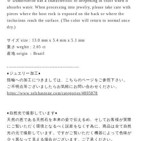
※ Dumortierite has a characteristic of deepening in color when it
absorbs water. When processing into jewelry, please take care with
pieces where the host rock is exposed on the back or where the
inclusions reach the surface. (The color will return to normal once
dry.)
サイズ size : 13.0 mm x 5.4 mm x 5.1 mm
重さ weghit : 2.65 ct
産地 origin ：Brazil
--------------------------------------------
♦ジュエリー加工♦
指輪への加工につきましては、こちらのページをご参照下さい。
ご不明点等ございましたらお気軽にお問い合わせください。
https://www.selshastone.com/categories/4805878
♦自然光で撮影しています♦
天然の恵である天然石を本来の姿で伝えるめ、そしてお客様が実際
にご覧いただく環境となるべく誤差をなくす為に、商品は全て自然
光の元で撮影しています。ですがご覧いただく機器によって色味が
少々異なって見える場合がございます、ご了承ください。