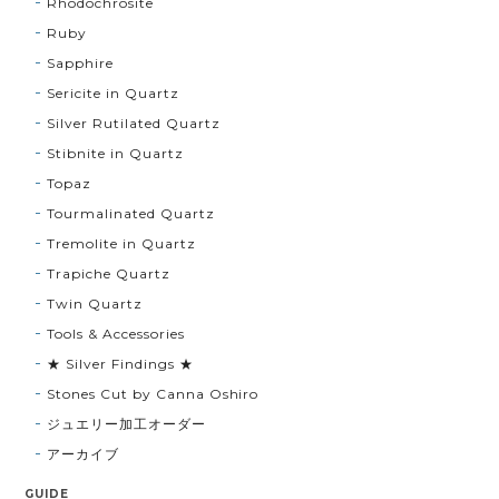
Rhodochrosite
Ruby
Sapphire
Sericite in Quartz
Silver Rutilated Quartz
Stibnite in Quartz
Topaz
Tourmalinated Quartz
Tremolite in Quartz
Trapiche Quartz
Twin Quartz
Tools & Accessories
★ Silver Findings ★
Stones Cut by Canna Oshiro
ジュエリー加工オーダー
アーカイブ
GUIDE