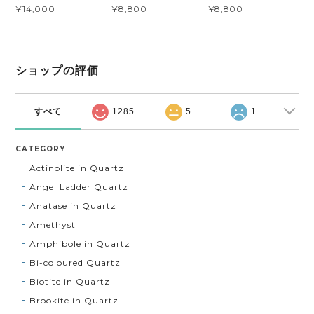
¥8,800
¥14,000
¥8,800
ショップの評価
すべて
1285
5
1
CATEGORY
Actinolite in Quartz
Angel Ladder Quartz
Anatase in Quartz
Amethyst
Amphibole in Quartz
Bi-coloured Quartz
Biotite in Quartz
Brookite in Quartz