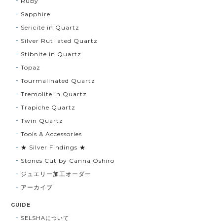
Ruby
Sapphire
Sericite in Quartz
Silver Rutilated Quartz
Stibnite in Quartz
Topaz
Tourmalinated Quartz
Tremolite in Quartz
Trapiche Quartz
Twin Quartz
Tools & Accessories
★ Silver Findings ★
Stones Cut by Canna Oshiro
ジュエリー加工オーダー
アーカイブ
GUIDE
SELSHAについて