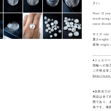
さい。
Note: If you
avoid using 
cause discol
サイズ size :
重さweghit : 
産地 origin：
--------------
♦ジュエリー
指輪への加
ご不明点等
https://www
♦︎自然光での
商品は全て
態であり、
為です。撮