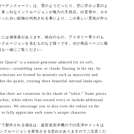
ガーデンクォーツ』は、雪のようだったり、空に浮かぶ雲のよ
、真っ白なインクルージョンが魅力の天然石。白雲母や、カオ
いった白い鉱物が内包される事により、この美しい景色が作ら
。
」には個体差があります。純白のもの、アイボリー寄りのも
ンクルージョンを含むものなど様々です。ぜひ商品ページに載
画も一緒にご覧ください。
n Quartz” is a natural gemstone admired for its soft,
enery—resembling snow or clouds floating in the sky. Its
nclusions are formed by minerals such as muscovite and
hin the quartz, creating these beautiful internal landscapes.
that there are variations in the shade of “white.” Some pieces
white, while others lean toward ivory or include additional
lusions. We encourage you to also view the videos on the
 to fully appreciate each stone’s unique character.
金などで製作される場合は、超音波洗浄機のでの洗浄やメッキは
インクルージョンを変色させる恐れがありますのでご注意くだ