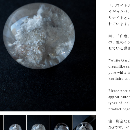
『ホワイト
うだったり
リナイトと
れています
尚、「白色
の、他のイ
せている動
“White Garde
dreamlike sc
pure white i
kaolinite wit
Please note 
appear pure 
types of inc
product page
注 : 彫
NGです。