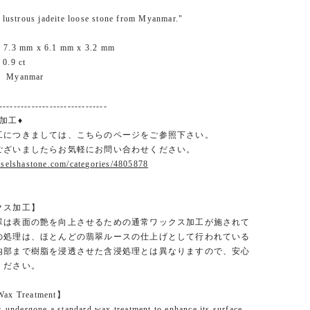
 lustrous jadeite loose stone from Myanmar."
 7.3 mm x 6.1 mm x 3.2 mm
0.9 ct
： Myanmar
------------------------------
加工♦
工につきましては、こちらのページをご参照下さい。
ございましたらお気軽にお問い合わせください。
.selshastone.com/categories/4805878
クス加工】
翠は表面の艶を向上させるための通常ワックス加工が施されて
の処理は、ほとんどの翡翠ルースの仕上げとして行われている
内部まで樹脂を浸透させた含浸処理とは異なりますので、安心
ください。
Wax Treatment】
s undergone a standard wax treatment to enhance its surface