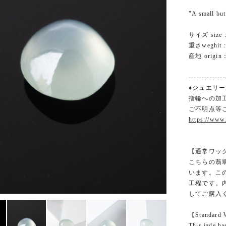
"A small but
サイズ size :
重さweghit : 
産地 origin
--------------
♦ジュエリー
指輪への加
ご不明点等
https://www
【通常ワッ
こちらの翡
います。こ
工程です。
してご購入
【Standard 
This jade ha