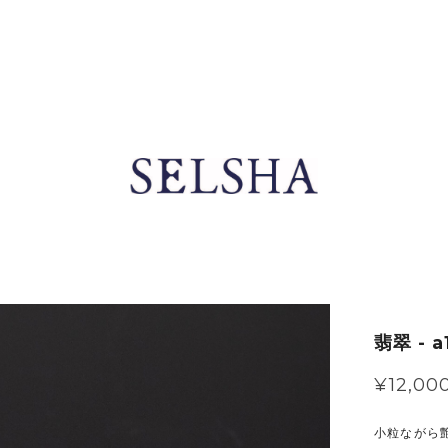
翡翠 - a
¥12,00
小粒ながら