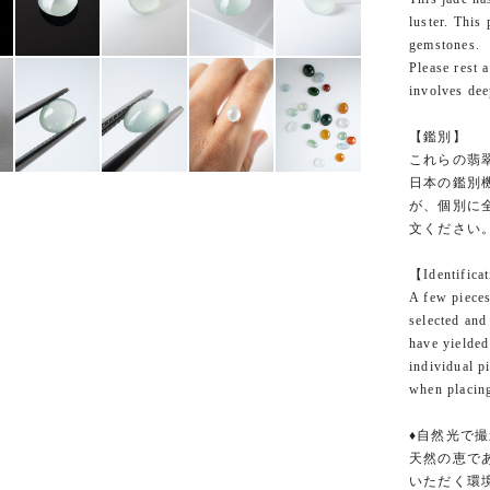
luster. This
gemstones.
Please rest 
involves deep
【鑑別】
これらの翡
日本の鑑別
が、個別に
文ください
【Identifica
A few pieces
selected and
have yielded
individual p
when placing
♦自然光で撮
天然の恵で
いただく環