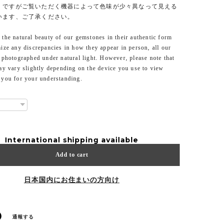
。ですがご覧いただく機器によって色味が少々異なって見える
います、ご了承ください。
the natural beauty of our gemstones in their authentic form
ize any discrepancies in how they appear in person, all our
 photographed under natural light. However, please note that
ay vary slightly depending on the device you use to view
 you for your understanding.
International shipping available
Add to cart
日本国内にお住まいの方向け
通報する