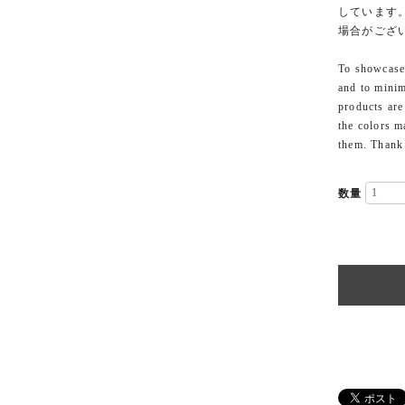
しています
場合がござ
To showcase 
and to minim
products are
the colors m
them. Thank
数量