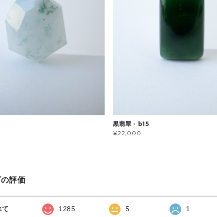
黒翡翠 - b15
¥22,000
プの評価
べて
1285
5
1