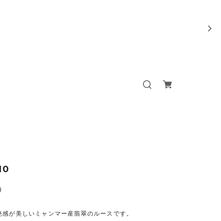
10
0
艶感が美しいミャンマー産翡翠のルースです。